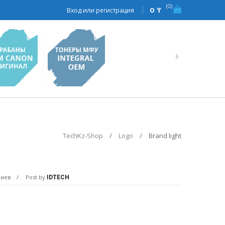
0
Вход или регистрация
0
₸
TechKz-Shop
/
Logo
/
Brand light
риев
Post by
IDTECH