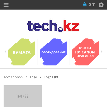
0
₸
TechKz-Shop
/
Logo
/
Logo light 5