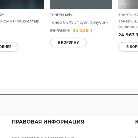
ФУ
ТОНЕРЫ МФУ
ТОНЕРЫ М
XV54 yellow (желтый)
Тонер C-E
Тонер C-EXV 51 cyan (голубой)
(малинов
39 750
₸
34 528
₸
24 963
В КОРЗИНУ
ОБНЕЕ
В КОР
ПРАВОВАЯ ИНФОРМАЦИЯ