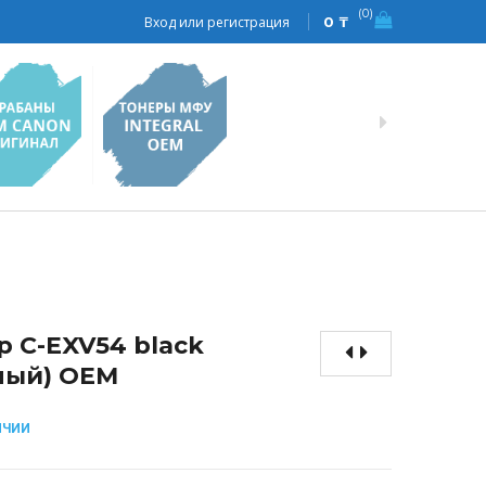
0
Вход или регистрация
0
₸
р C-EXV54 black
ный) OEM
ИЧИИ