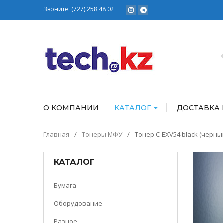
Звоните:
(727) 258 48 02
О КОМПАНИИ
КАТАЛОГ
ДОСТАВКА 
Главная
/
Тонеры МФУ
/
Тонер C-EXV54 black (черны
КАТАЛОГ
Бумага
Оборудование
Разное