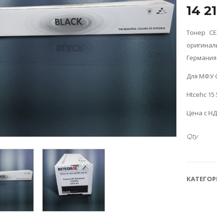
14 2
Тонер CE
оригинал
Германия
Для МФУ 
Htcehc 15
Цена с Н
Qty
ТОНЕРЫ МФУ
Тонер C-EXV 51
КАТЕГОР
yellow (желтый)
39 750
₸
34 528
₸