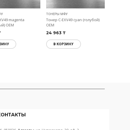
ФУ
ТОНЕРЫ МФУ
ТОНЕРЫ МФ
XV49 magenta
Тонер C-EXV49 cyan (голубой)
Тонер C-EX
ый) OEM
OEM
OEM
₸
24 963
₸
14 210
₸
ЗИНУ
В КОРЗИНУ
В КОР
КОНТАКТЫ