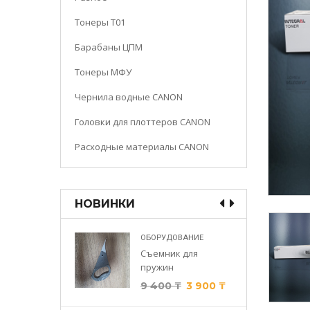
Тонеры Т01
Барабаны ЦПМ
Тонеры МФУ
Чернила водные CANON
Головки для плоттеров CANON
Расходные материалы CANON
НОВИНКИ
ФУ
ОБОРУДОВАНИЕ
XV 51
Съемник для
елтый)
пружин
₸
9 400
₸
3 900
₸
₸