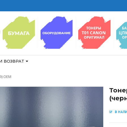
И ВОЗВРАТ
й) OEM
Тоне
(чер
В НАЛ