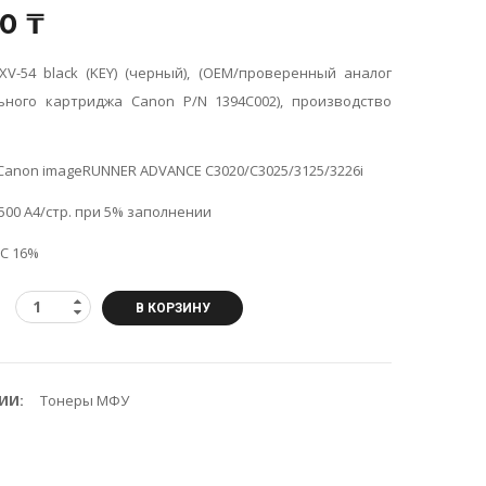
10
₸
XV-54 black (KEY) (черный), (OEM/проверенный аналог
ьного картриджа Canon P/N 1394С002), производство
Canon imageRUNNER ADVANCE C3020/C3025/3125/3226i
 500 A4/стр. при 5% заполнении
ДС 16%
В КОРЗИНУ
ИИ:
Тонеры МФУ