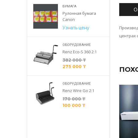
БУМАГА
О
Рулонная бумага
ФУ
Canon
XV 51
Узнать цену
Производ
ый)
центрах 
₸
ОБОРУДОВАНИЕ
₸
Renz Eco-S 360 2:1
382 000
₸
ФУ
275 000
₸
ПОХ
XV 51 cyan
ОБОРУДОВАНИЕ
₸
Renz Wire Go 2:1
₸
СКИДКА!
170 000
₸
100 000
₸
ФУ
V 51 black
₸