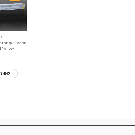
01
ртридж Canon
 Yellow
₸
РЗИНУ